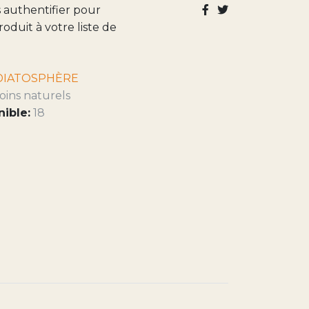
s authentifier pour
roduit à votre liste de
DIATOSPHÈRE
oins naturels
nible:
18