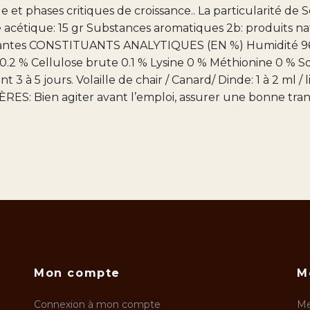
et phases critiques de croissance.. La particularité de Se
e acétique: 15 gr Substances aromatiques 2b: produits n
e plantes CONSTITUANTS ANALYTIQUES (EN %) Humidité 96
0.2 % Cellulose brute 0.1 % Lysine 0 % Méthionine 0 % S
 à 5 jours. Volaille de chair / Canard/ Dinde: 1 à 2 ml / lit
Bien agiter avant l’emploi, assurer une bonne transi
Mon compte
M
Connexion à mon compte
Me