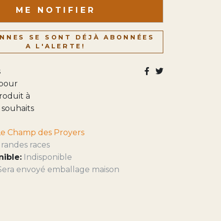
ME NOTIFIER
NNES SE SONT DÉJÀ ABONNÉES
A L'ALERTE!
s
 pour
roduit à
e souhaits
Le Champ des Proyers
randes races
nible:
Indisponible
Sera envoyé emballage maison