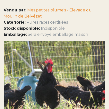
Vendu par:
Mes petites plume's - Elevage du
Moulin de Belvézet
Catégorie:
Pures races certifiées
Stock disponible:
Indisponible
Emballage:
Sera envoyé emballage maison