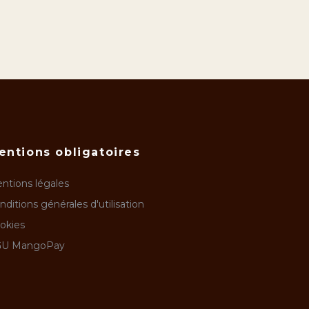
entions obligatoires
ntions légales
nditions générales d'utilisation
okies
U MangoPay