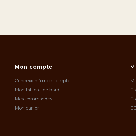
Mon compte
M
Connexion à mon compte
Me
Mon tableau de bord
Co
Mes commandes
Co
Mon panier
CG