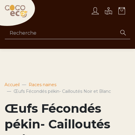
Accueil
Races naines
Œufs Fécondés pékin- Cailloutés Noir et Blanc
Œufs Fécondés
pékin- Cailloutés