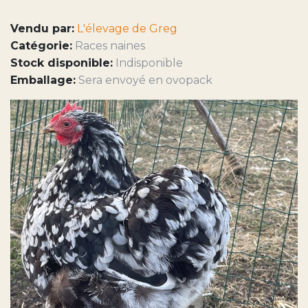
Vendu par:
L'élevage de Greg
Catégorie:
Races naines
Stock disponible:
Indisponible
Emballage:
Sera envoyé en ovopack