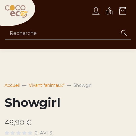
Accueil
Vivant "animaux"
Showgirl
Showgirl
49,90 €
0 AVIS.