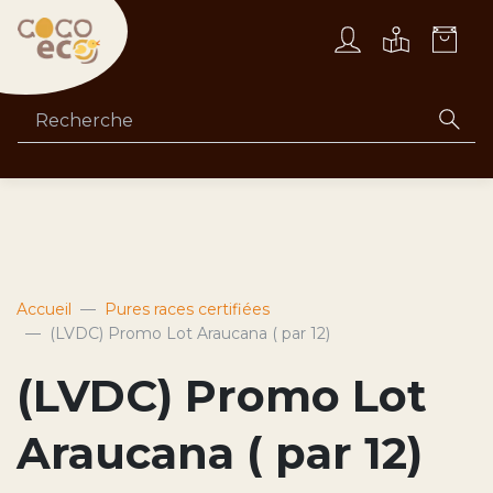
Accueil
Pures races certifiées
(LVDC) Promo Lot Araucana ( par 12)
(LVDC) Promo Lot
Araucana ( par 12)