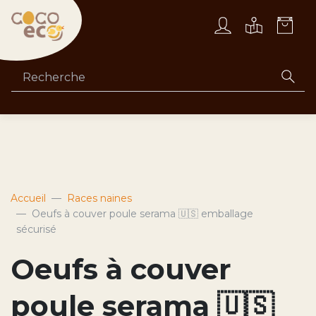
Accueil
Races naines
Oeufs à couver poule serama 🇺🇸 emballage
sécurisé
Oeufs à couver
poule serama 🇺🇸