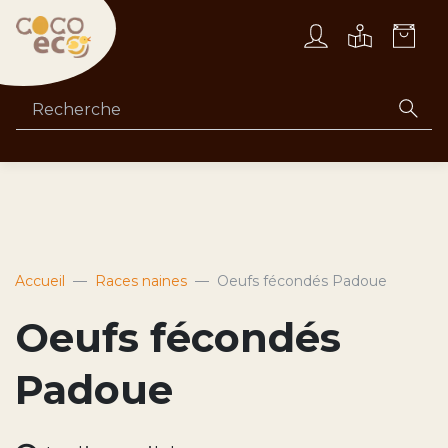
Accueil
Races naines
Oeufs fécondés Padoue
Oeufs fécondés
Padoue