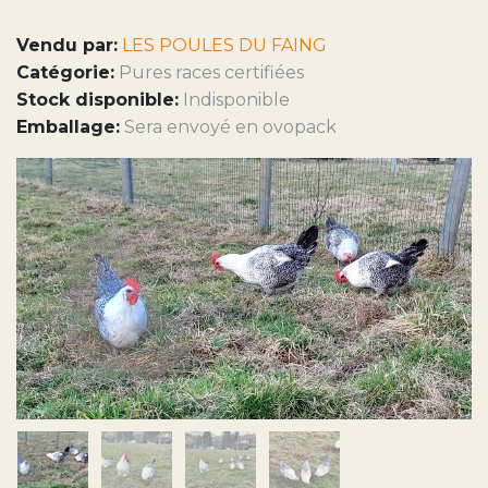
Vendu par:
LES POULES DU FAING
Catégorie:
Pures races certifiées
Stock disponible:
Indisponible
Emballage:
Sera envoyé en ovopack