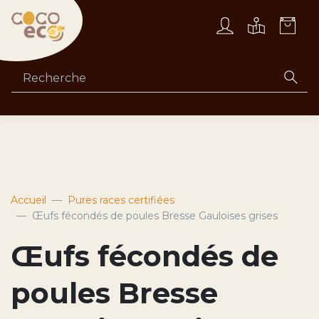
Accueil
Pures races certifiées
Œufs fécondés de poules Bresse Gauloises grises
Œufs fécondés de
poules Bresse