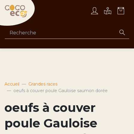
Accueil
Grandes races
oeufs à couver poule Gauloise saumon dorée
oeufs à couver
poule Gauloise