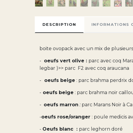
DESCRIPTION
INFORMATIONS 
boite ovopack avec un mix de plusieurs
-
oeufs vert olive :
parc avec coq Mara
legbar )>> parc F2 avec coq araucana
-
oeufs beige
: parc brahma perdrix d
-
oeufs beige
: parc brahma noir caillo
-
oeufs marron
:
parc Marans Noir à Ca
-
oeufs rose/oranger
: poule medicis a
-
Oeufs blanc :
parc leghorn doré