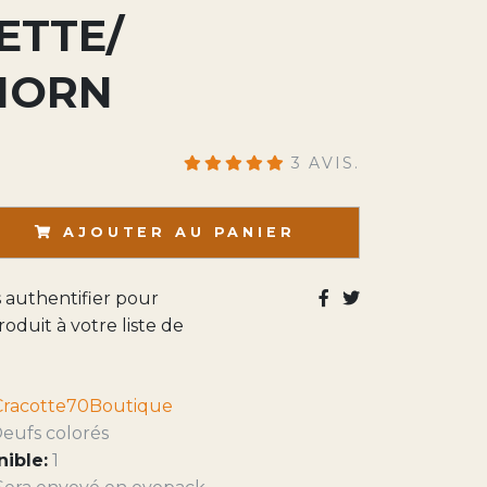
ETTE/
HORN
3 AVIS.
AJOUTER AU PANIER
s authentifier pour
roduit à votre liste de
Cracotte70Boutique
eufs colorés
nible:
1