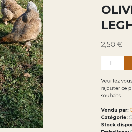
OLIV
LEG
2,50 €
Veuillez vou
rajouter ce p
souhaits
Vendu par:
Catégorie:
O
Stock dispo