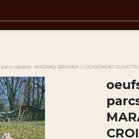
urs parcs séparés : MARANS/ BRAHMA / CROISEMENT OLIVET
oeuf
parcs
MAR
CRO