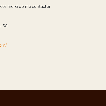
aces merci de me contacter.
ou 30
om/