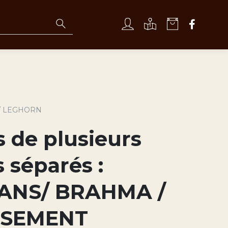
TE/ LEGHORN
s de plusieurs
 séparés :
ANS/ BRAHMA /
ISEMENT