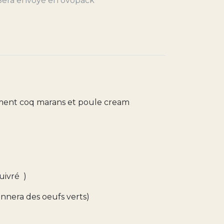
Sera envoyé en ovopack
sement coq marans et poule cream
cuivré )
onnera des oeufs verts)