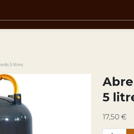
eds 5 litres
Abre
5 litr
17,50 €