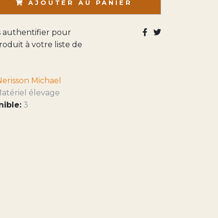
AJOUTER AU PANIER
s authentifier pour
roduit à votre liste de
Nerisson Michael
atériel élevage
nible:
3