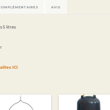
COMPLÉMENTAIRES
AVIS
 5 litres
er
illes ICI