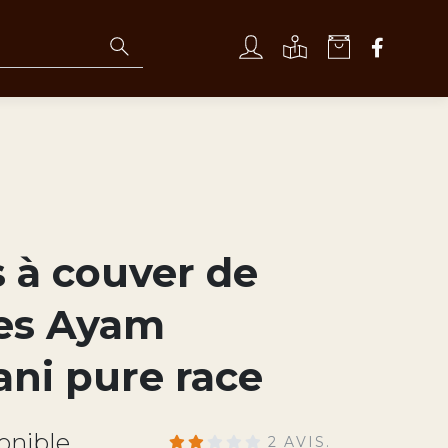
 à couver de
es Ayam
ni pure race
onible
2 AVIS.