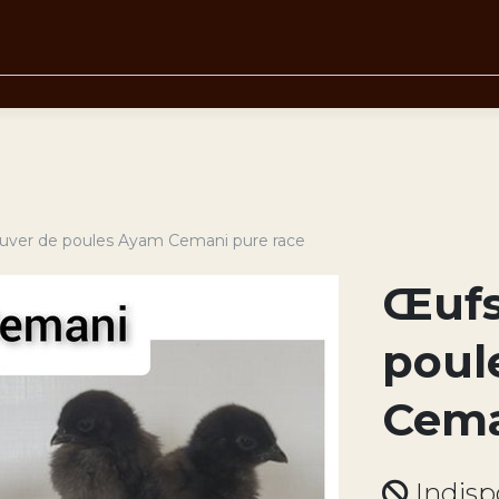
uver de poules Ayam Cemani pure race
Œufs
poul
Cema
Indisp