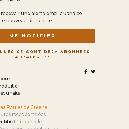
recevoir une alerte email quand ce
 de nouveau disponible.
ME NOTIFIER
NNES SE SONT DÉJÀ ABONNÉES
A L'ALERTE!
s
 pour
roduit à
e souhaits
Les Poules de Steene
ures races certifiées
nible:
Indisponible
Sera envoyé emballage maison