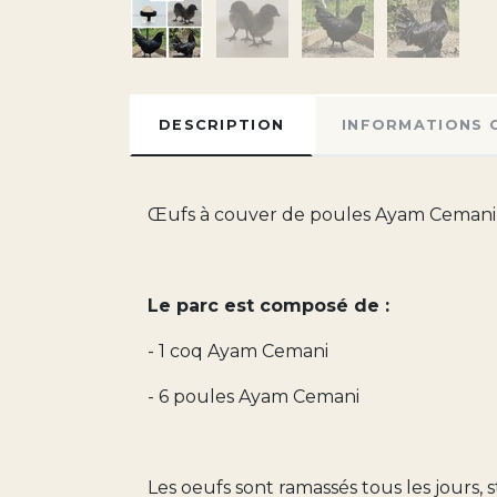
DESCRIPTION
INFORMATIONS 
Œufs à couver de poules Ayam Cemani
Le parc est composé de :
- 1 coq Ayam Cemani
- 6 poules Ayam Cemani
Les oeufs sont ramassés tous les jours, s