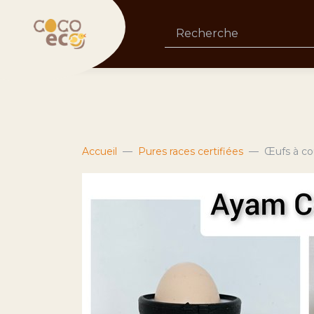
Accueil
Pures races certifiées
Œufs à co