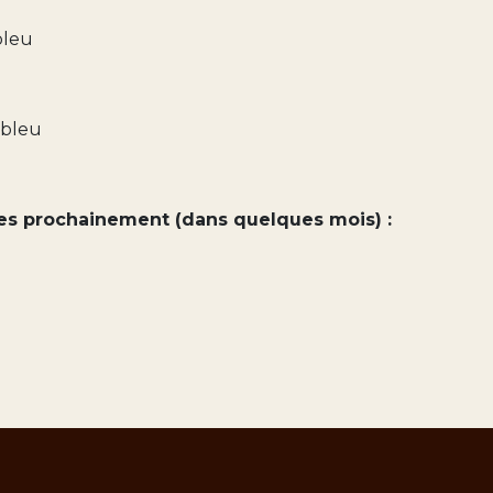
bleu
 bleu
les prochainement (dans quelques mois) :
)